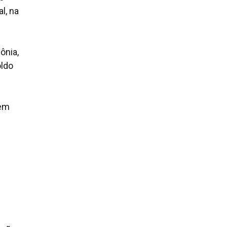
l, na
ônia,
oldo
 em