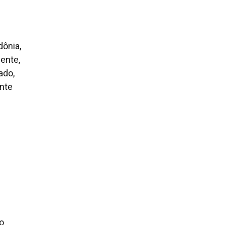
dônia,
ente,
ado,
ante
ro