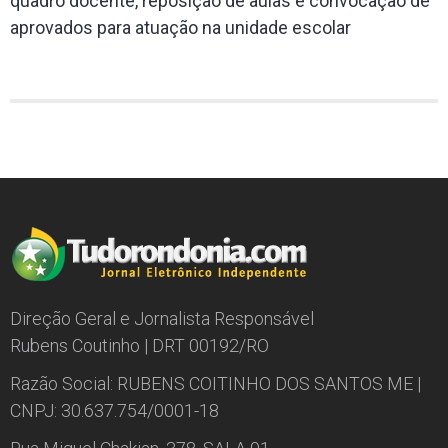
quadro docente, reposição de aulas e convocação de
aprovados para atuação na unidade escolar
Direção Geral e Jornalista Responsável
Rubens Coutinho | DRT 00192/RO
Razão Social: RUBENS COITINHO DOS SANTOS ME |
CNPJ: 30.637.754/0001-18