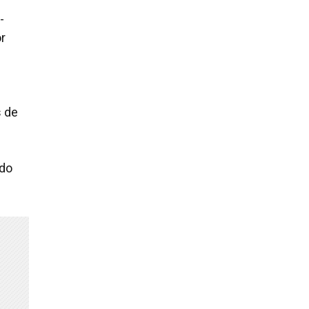
-
or
s de
ado