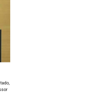
tado,
ssor