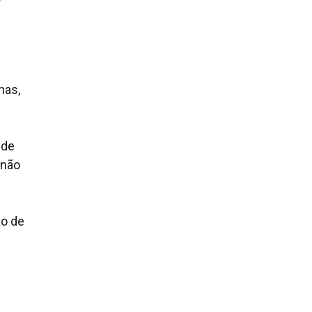
nas,
 de
 não
ão de