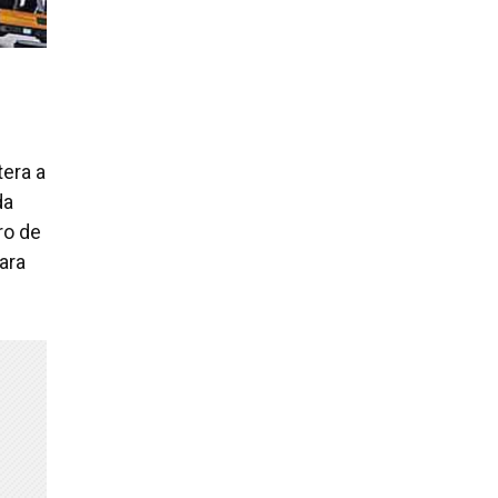
tera a
da
ro de
ara