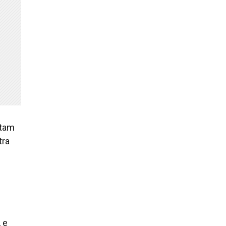
ntam
tra
 e