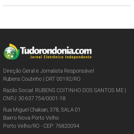
Direção Geral e Jornalista Responsável
Rubens Coutinho | DRT 00192/RO
Razão Social: RUBENS COITINHO DOS SANTOS ME |
CNPJ: 30.637.754/0001-18
Rua Miguel Chakian, 378, SALA 01
Bairro Nova Porto Velho
Porto Velho/RO - CEP: 76820094