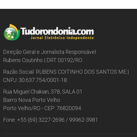
Direção Geral e Jornalista Responsável
Rubens Coutinho | DRT 00192/RO
Razão Social: RUBENS COITINHO DOS SANTOS ME |
CNPJ: 30.637.754/0001-18
Rua Miguel Chakian, 378, SALA 01
Bairro Nova Porto Velho
Porto Velho/RO - CEP: 76820094
Fone: +55 (69) 3227-2696 / 99962-3981