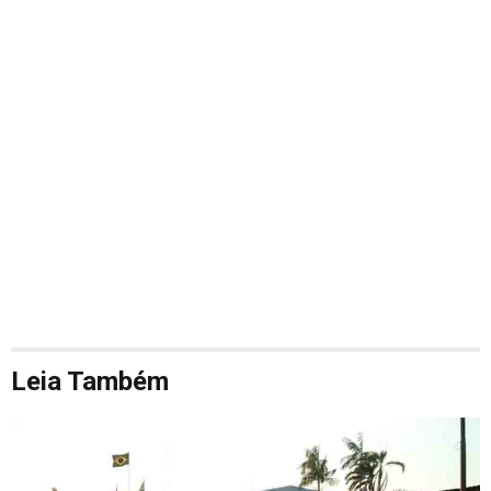
Leia Também