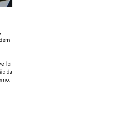
s
,
ondem
e foi
ão da
como: