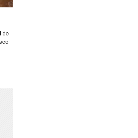
l do
isco