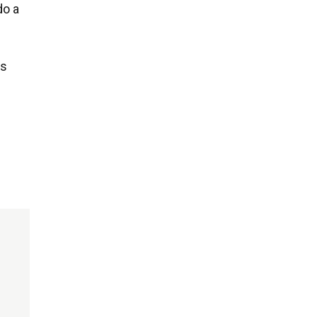
do a
es