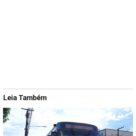
Leia Também