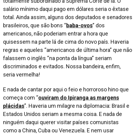
totalmente subordinado à Suprema Corte de lá. O
salário mínimo daqui pago em dólares seria o êxtase
total. Ainda assim, alguns dos deputados e senadores
brasileiros, que são bons “
baba-ovos
” dos
americanos, não poderiam entrar a hora que
quisessem na parte lá de cima do novo país. Haveria
regras e aqueles “
americanos de última hora
” que não
falassem o inglês “
na ponta da língua
” seriam
discriminados e evitados. Nossa bandeira, enfim,
seria vermelha!
E nada de cantar por aqui o feio e horroroso hino que
começa com “
ouviram do Ipiranga as margens
plácidas
”. Haveria um milagre na diplomacia: Brasil e
Estados Unidos seriam a mesma coisa. E nada de
ninguém daqui querer visitar países comunistas
como a China, Cuba ou Venezuela. E nem usar