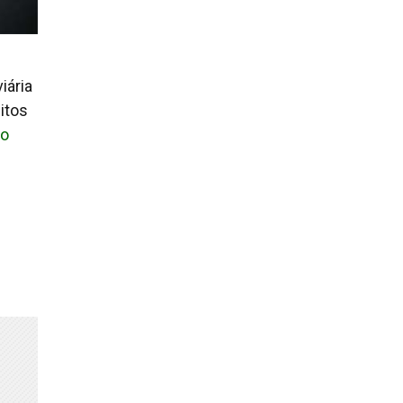
iária
itos
ão