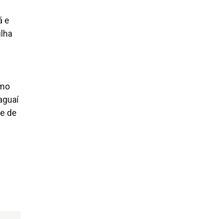
á e
ilha
omo
aguaí
 e de