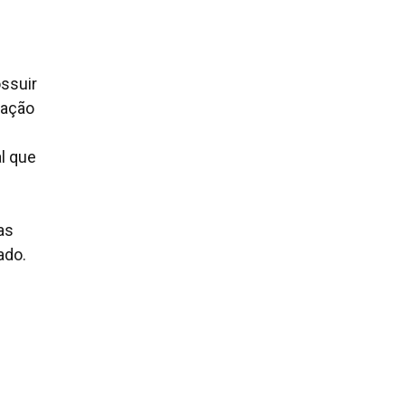
ossuir
lação
l que
as
ado.