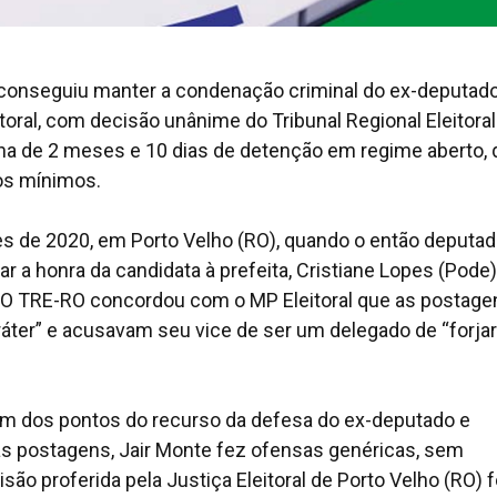
al) conseguiu manter a condenação criminal do ex-deputad
itoral, com decisão unânime do Tribunal Regional Eleitoral
na de 2 meses e 10 dias de detenção em regime aberto,
ios mínimos.
ões de 2020, em Porto Velho (RO), quando o então deputa
r a honra da candidata à prefeita, Cristiane Lopes (Pode)
. O TRE-RO concordou com o MP Eleitoral que as postage
er” e acusavam seu vice de ser um delegado de “forjar
 um dos pontos do recurso da defesa do ex-deputado e
as postagens, Jair Monte fez ofensas genéricas, sem
são proferida pela Justiça Eleitoral de Porto Velho (RO) 