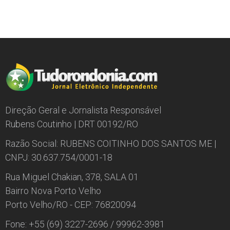
Direção Geral e Jornalista Responsável
Rubens Coutinho | DRT 00192/RO
Razão Social: RUBENS COITINHO DOS SANTOS ME |
CNPJ: 30.637.754/0001-18
Rua Miguel Chakian, 378, SALA 01
Bairro Nova Porto Velho
Porto Velho/RO - CEP: 76820094
Fone: +55 (69) 3227-2696 / 99962-3981