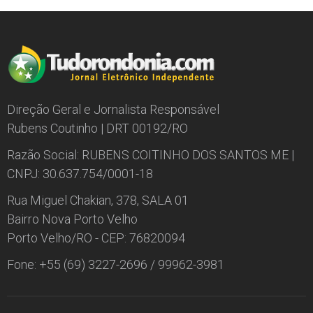
Direção Geral e Jornalista Responsável
Rubens Coutinho | DRT 00192/RO
Razão Social: RUBENS COITINHO DOS SANTOS ME |
CNPJ: 30.637.754/0001-18
Rua Miguel Chakian, 378, SALA 01
Bairro Nova Porto Velho
Porto Velho/RO - CEP: 76820094
Fone: +55 (69) 3227-2696 / 99962-3981