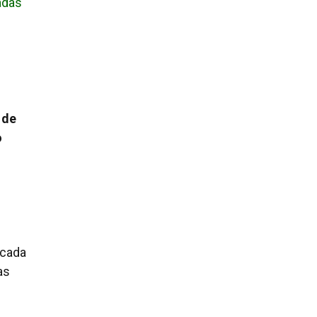
adas
 de
o
 cada
as