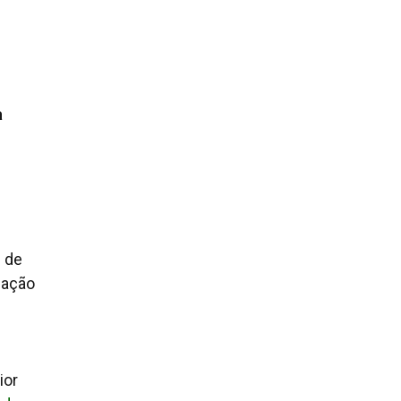
a
l de
lação
ior