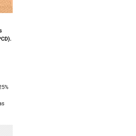
s
PCD).
 25%
as