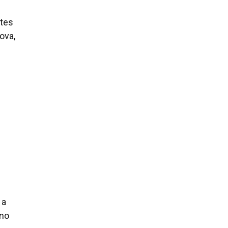
ntes
ova,
 a
 no