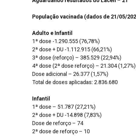
Aguardando resultados do Lacen
–
21
População vacinada (dados de 21/05/202
Adulto e Infantil
1ª dose -1.290.555 (76,78%)
2ª dose + DU -1.112.915 (66,21%)
3ª dose (reforço) – 385.529 (22,94%)
4ª dose (2ª dose reforço) – 21.304 (1,27%)
Dose adicional – 26.377 (1,57%)
Total de doses aplicadas: 2.836.680
Infantil
1ª dose – 51.787 (27,21%)
2ª dose + DU -14.898 (7,83%)
Dose de reforço – 74
2ª dose de reforço – 10