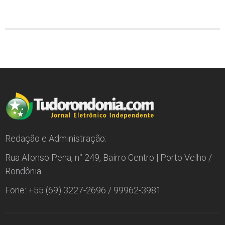
Redação e Administração:
Rua Afonso Pena, n° 249, Bairro Centro | Porto Velho /
Rondônia
Fone: +55 (69) 3227-2696 / 99962-3981