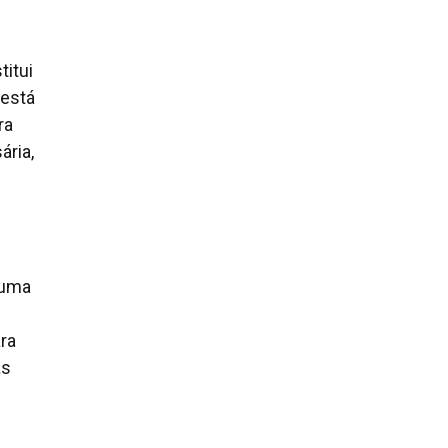
titui
 está
ra
ria,
 uma
ara
as