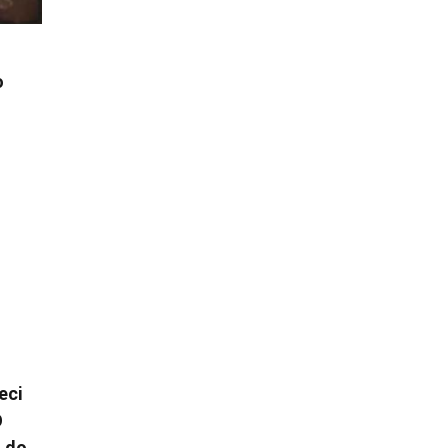
o
eci
O
l do