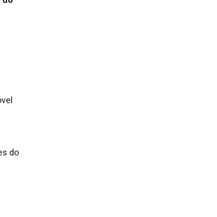
óvel
es do