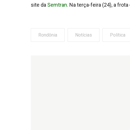
site da
Semtran.
Na terça-feira (24), a frot
Rondônia
Notícias
Política