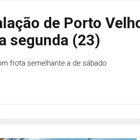
alação de Porto Velh
ra segunda (23)
com frota semelhante a de sábado
s