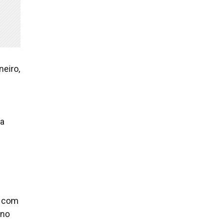
neiro,
ia
á com
 no