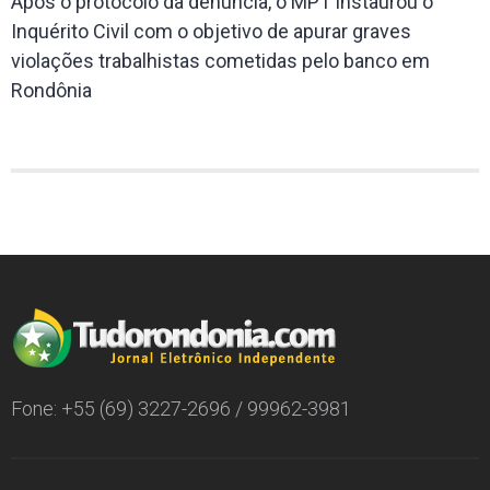
Após o protocolo da denúncia, o MPT instaurou o
Inquérito Civil com o objetivo de apurar graves
violações trabalhistas cometidas pelo banco em
Rondônia
Fone: +55 (69) 3227-2696 / 99962-3981