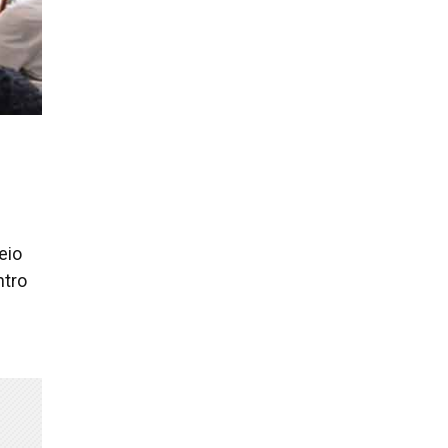
eio
ntro