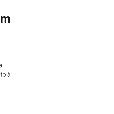
em
a
to à