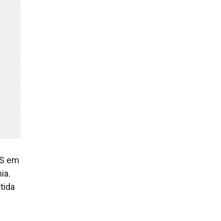
AS em
ia.
tida