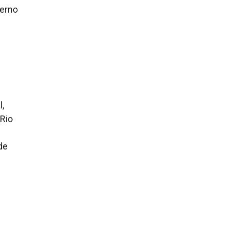
verno
l,
 Rio
de