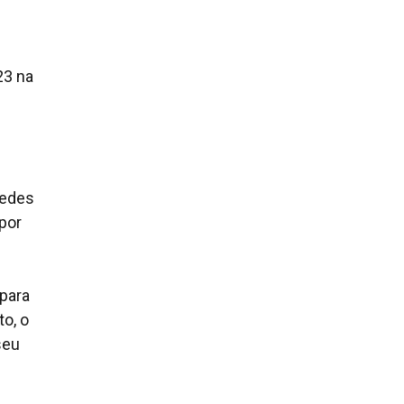
23 na
redes
por
 para
to, o
seu