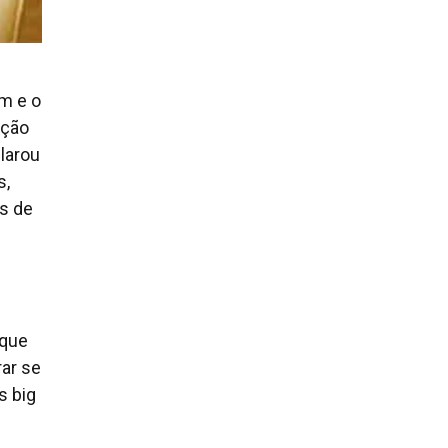
m e o
ação
larou
s,
os de
 que
rar se
s
big