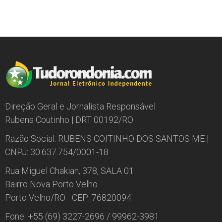
Direção Geral e Jornalista Responsável
Rubens Coutinho | DRT 00192/RO
Razão Social: RUBENS COITINHO DOS SANTOS ME |
CNPJ: 30.637.754/0001-18
Rua Miguel Chakian, 378, SALA 01
Bairro Nova Porto Velho
Porto Velho/RO - CEP: 76820094
Fone: +55 (69) 3227-2696 / 99962-3981