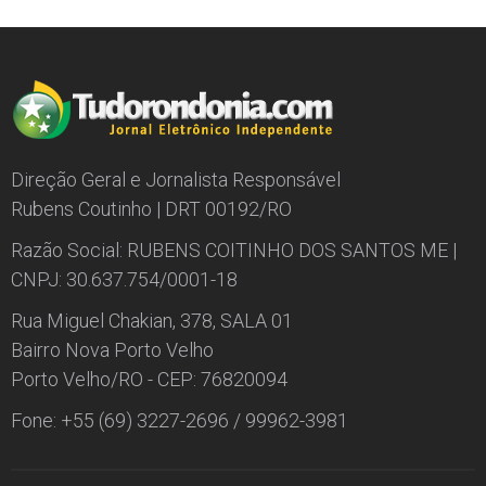
Direção Geral e Jornalista Responsável
Rubens Coutinho | DRT 00192/RO
Razão Social: RUBENS COITINHO DOS SANTOS ME |
CNPJ: 30.637.754/0001-18
Rua Miguel Chakian, 378, SALA 01
Bairro Nova Porto Velho
Porto Velho/RO - CEP: 76820094
Fone: +55 (69) 3227-2696 / 99962-3981