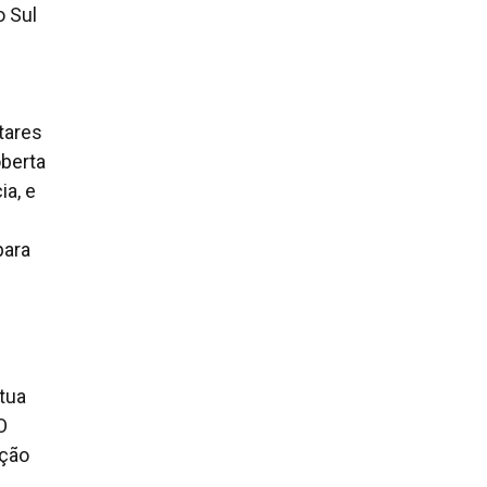
o Sul
tares
berta
a, e
para
atua
O
eção