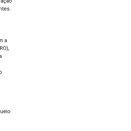
ração
ntes.
m a
RO),
a
o
queio