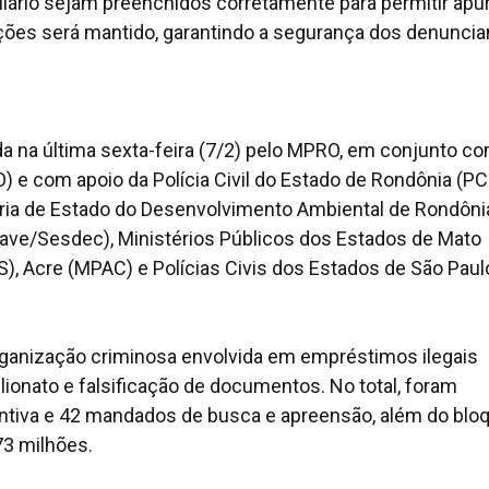
lário sejam preenchidos corretamente para permitir apu
ações será mantido, garantindo a segurança dos denuncia
a na última sexta-feira (7/2) pelo MPRO, em conjunto co
O) e com apoio da Polícia Civil do Estado de Rondônia (PC
etaria de Estado do Desenvolvimento Ambiental de Rondôni
ave/Sesdec), Ministérios Públicos dos Estados de Mato
, Acre (MPAC) e Polícias Civis dos Estados de São Paul
ganização criminosa envolvida em empréstimos ilegais
elionato e falsificação de documentos. No total, foram
tiva e 42 mandados de busca e apreensão, além do blo
3 milhões.