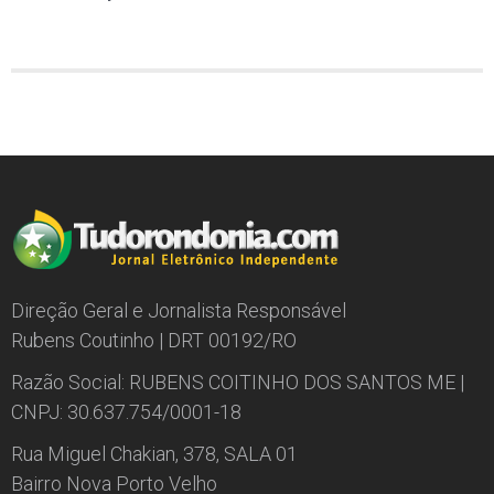
Direção Geral e Jornalista Responsável
Rubens Coutinho | DRT 00192/RO
Razão Social: RUBENS COITINHO DOS SANTOS ME |
CNPJ: 30.637.754/0001-18
Rua Miguel Chakian, 378, SALA 01
Bairro Nova Porto Velho