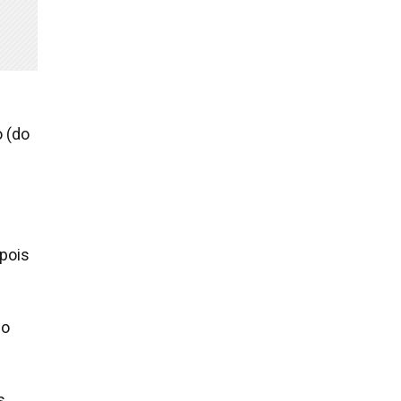
o (do
 pois
ho
s