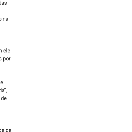
das
o na
m ele
s por
te
a”,
 de
ce de