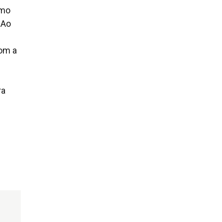
smo
 Ao
com a
ra