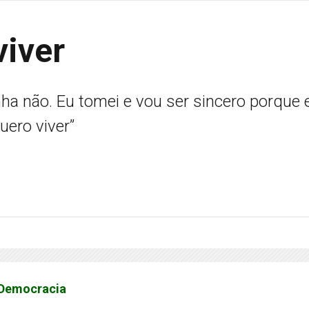
viver
a não. Eu tomei e vou ser sincero porque 
ero viver”
 Democracia