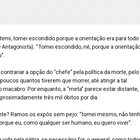
uatemi, tomei escondido porque a orientação era para todo
O Antagonista). “Tomei escondido, né, porque a orientaçã
”.
 contrariar a opção do “chefe” pela política da morte, pelo
oucos quantos tiverem que morrer, até atingir a tal
 macabro. Por enquanto, a “meta” parece estar distante,
proximadamente três mil óbitos por dia.
ante? Ramos os expôs sem pejo: “tomei mesmo, não ten
orque eu, como qualquer ser humano, eu quero viver”.
a vida pela pátria, se necessário for, o general, como todo