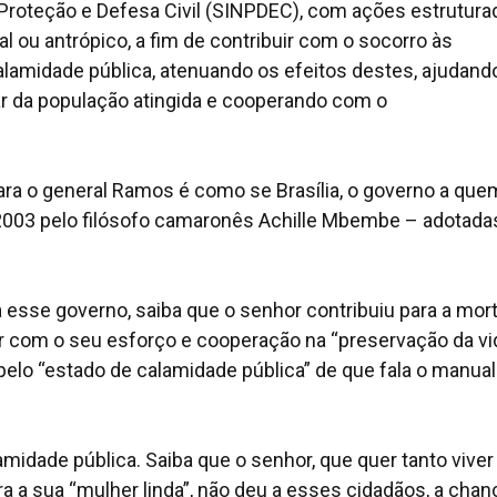
roteção e Defesa Civil (SINPDEC), com ações estrutura
l ou antrópico, a fim de contribuir com o socorro às
lamidade pública, atenuando os efeitos destes, ajudand
r da população atingida e cooperando com o
ara o general Ramos é como se Brasília, o governo a que
 2003 pelo filósofo camaronês Achille Mbembe – adotada
a esse governo, saiba que o senhor contribuiu para a mor
r com o seu esforço e cooperação na “preservação da vid
elo “estado de calamidade pública” de que fala o manual
lamidade pública. Saiba que o senhor, que quer tanto viver
ra a sua “mulher linda”, não deu a esses cidadãos, a chan