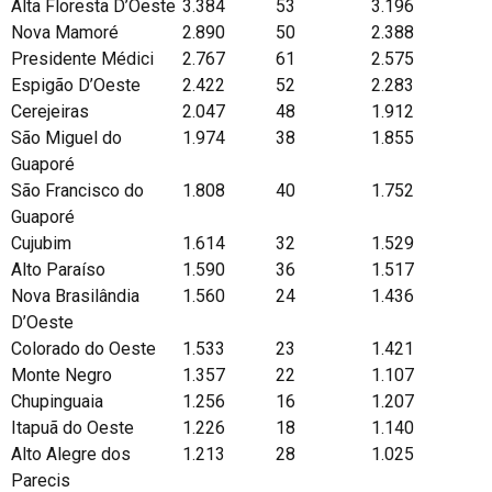
Alta Floresta D’Oeste
3.384
53
3.196
Nova Mamoré
2.890
50
2.388
Presidente Médici
2.767
61
2.575
Espigão D’Oeste
2.422
52
2.283
Cerejeiras
2.047
48
1.912
São Miguel do
1.974
38
1.855
Guaporé
São Francisco do
1.808
40
1.752
Guaporé
Cujubim
1.614
32
1.529
Alto Paraíso
1.590
36
1.517
Nova Brasilândia
1.560
24
1.436
D’Oeste
Colorado do Oeste
1.533
23
1.421
Monte Negro
1.357
22
1.107
Chupinguaia
1.256
16
1.207
Itapuã do Oeste
1.226
18
1.140
Alto Alegre dos
1.213
28
1.025
Parecis