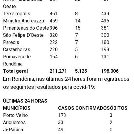
Oeste
Teixeirópolis
461
8
439
Ministro Andreazza
459
14
436
Pimenteiras do Oeste
396
15
381
São Felipe D’Oeste
320
7
300
Parecis
222
7
180
Castanheiras
220
5
199
Primavera de
154
6
131
Rondônia
Total geral
211.271
5.125
198.006
Em Rondônia, nas últimas 24 horas foram registrados
os seguintes resultados para covid-19:
ÚLTIMAS 24 HORAS
MUNICÍPIOS
CASOS CONFIRMADOS
ÓBITOS
Porto Velho
173
3
Ariquemes
33
2
Ji-Paraná
49
0