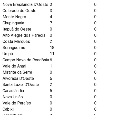
Nova Brasilândia D’Oeste
3
0
Colorado do Oeste
3
0
Monte Negro
4
0
Chupinguaia
7
0
Itapuã do Oeste
0
0
Alto Alegre dos Parecis
0
0
Costa Marques
2
0
Seringueiras
18
0
Urupá
11
0
Campo Novo de Rondônia
6
0
Vale do Anari
1
0
Mirante da Serra
0
0
Alvorada D’Oeste
6
0
Santa Luzia D’Oeste
2
0
Cacaulândia
5
0
Nova União
0
0
Vale do Paraíso
0
0
Cabixi
0
0