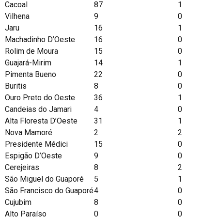
Cacoal
87
1
Vilhena
9
0
Jaru
16
1
Machadinho D’Oeste
16
0
Rolim de Moura
15
0
Guajará-Mirim
14
1
Pimenta Bueno
22
0
Buritis
8
0
Ouro Preto do Oeste
36
1
Candeias do Jamari
4
0
Alta Floresta D’Oeste
31
1
Nova Mamoré
2
2
Presidente Médici
15
0
Espigão D’Oeste
9
0
Cerejeiras
8
2
São Miguel do Guaporé
5
1
São Francisco do Guaporé
4
0
Cujubim
8
0
Alto Paraíso
0
0