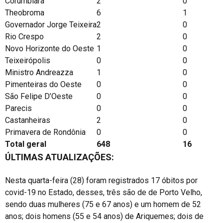
Corumbiara
2
0
Theobroma
6
1
Governador Jorge Teixeira
2
0
Rio Crespo
2
0
Novo Horizonte do Oeste
1
0
Teixeirópolis
0
0
Ministro Andreazza
1
0
Pimenteiras do Oeste
0
0
São Felipe D’Oeste
0
0
Parecis
0
0
Castanheiras
2
0
Primavera de Rondônia
0
0
Total geral
648
16
ÚLTIMAS ATUALIZAÇÕES:
Nesta quarta-feira (28) foram registrados 17 óbitos por
covid-19 no Estado, desses, três são de de Porto Velho,
sendo duas mulheres (75 e 67 anos) e um homem de 52
anos; dois homens (55 e 54 anos) de Ariquemes; dois de