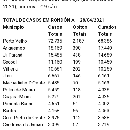
2021), por covid-19 são:
TOTAL DE CASOS EM RONDÔNIA – 28/04/2021
Município
Casos
Óbitos
Curados
Totais
Totais
Totais
Porto Velho
72.735
2.187
68.386
Ariquemes
18.169
390
17.440
Ji-Paraná
15.485
438
14.689
Cacoal
11.160
199
10.459
Vilhena
10.661
202
10.259
Jaru
6.667
146
6.161
Machadinho D’Oeste
5.485
70
5.163
Rolim de Moura
5.459
118
4.936
Guajará-Mirim
5.229
201
4.935
Pimenta Bueno
4.551
61
4.002
Buritis
4.168
56
4.063
Ouro Preto do Oeste
3.975
112
3.588
Candeias do Jamari
3.399
67
3.219