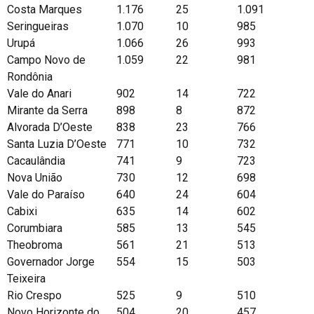
Costa Marques
1.176
25
1.091
Seringueiras
1.070
10
985
Urupá
1.066
26
993
Campo Novo de
1.059
22
981
Rondônia
Vale do Anari
902
14
722
Mirante da Serra
898
8
872
Alvorada D’Oeste
838
23
766
Santa Luzia D’Oeste
771
10
732
Cacaulândia
741
9
723
Nova União
730
12
698
Vale do Paraíso
640
24
604
Cabixi
635
14
602
Corumbiara
585
13
545
Theobroma
561
21
513
Governador Jorge
554
15
503
Teixeira
Rio Crespo
525
9
510
Novo Horizonte do
504
20
457