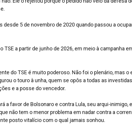
ão. Ele o rejeitou porque o pedido não veio da defesa d
se.
es desde 5 de novembro de 2020 quando passou a ocupa
 do TSE a partir de junho de 2026, em meio à campanha e
dente do TSE é muito poderoso. Não foi o plenário, mas o 
urou o touro à unha, quem se opôs a todas as investida
eições e a posse do vencedor.
á a favor de Bolsonaro e contra Lula, seu arqui-inimigo,
s que não tem o menor problema em nadar contra a corren
nte posto vitalício com o qual jamais sonhou.