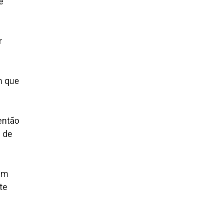
e
r
m que
então
s de
 em
te