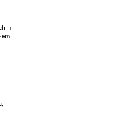
chini
o em
o,