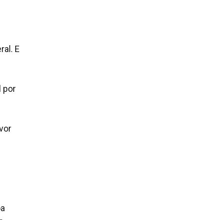
al. E
l por
vor
oa