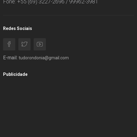
Fone: +55 (69) 3227-2696 / 99962-3981
Redes Sociais
E-mail:
tudorondonia@gmail.com
Publicidade