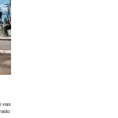
e vias
hado.