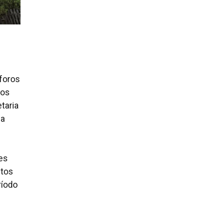
foros
tos
taria
da
es
itos
ríodo