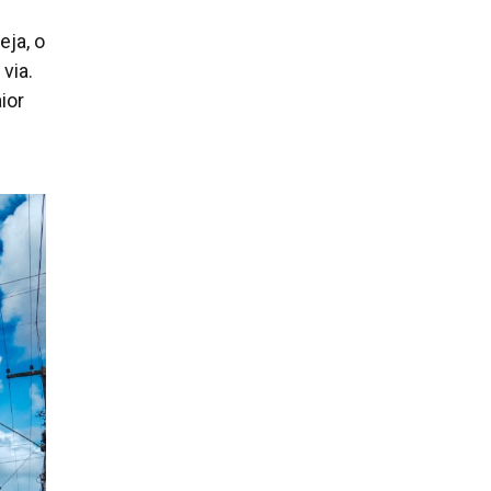
ja, o
via.
ior