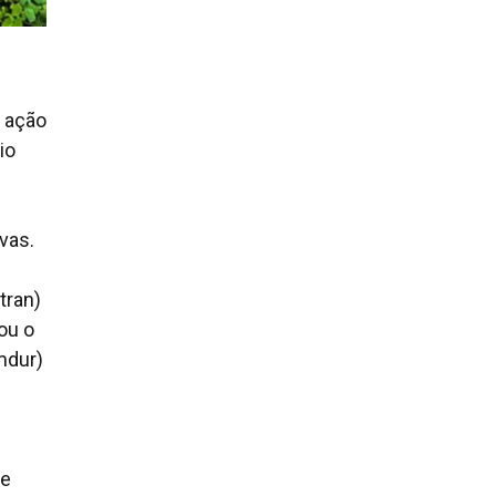
 ação
io
vas.
tran)
iou o
mdur)
 e