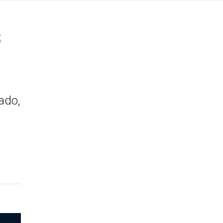
s
ado,