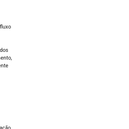
fluxo
 dos
ento,
ente
nação