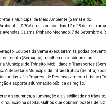
ecretaria Municipal de Meio Ambiente (Sema) e do
mbiental (DPCA), realizou nos dias 17 e 28 de maio uma
as avenidas Calama, Pinheiro Machado, 7 de Setembro e R
operação. Equipes da Sema executaram as podas preventi
astecimento (Semagric) recolheu os resíduos e os
a Municipal de Trânsito, Mobilidade e Transportes (Sem
o. A Secretaria Municipal de Infraestrutura (Seinfra) apo
 das podas. Já a Empresa de Desenvolvimento Urbano (E
nção e suporte à iluminação pública da região.
rar a segurança, a iluminação e a visibilidade no trânsito,
rculação na capital. Galhos que cobriam postes de luz