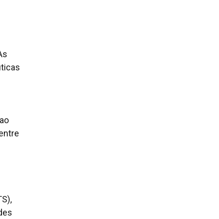
As
ticas
 ao
entre
S),
ades