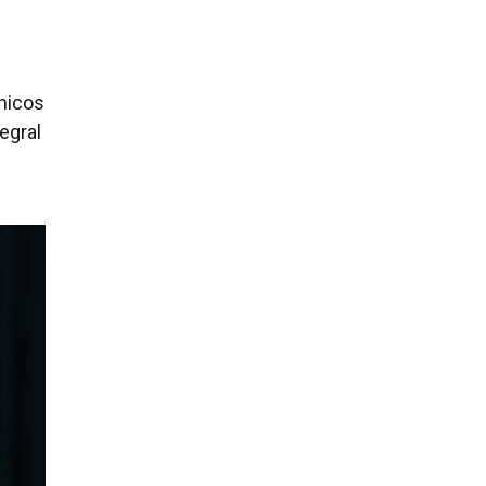
cnicos
egral