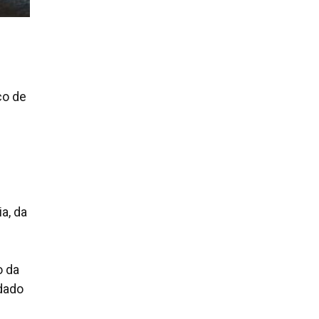
ço de
a, da
o da
dado