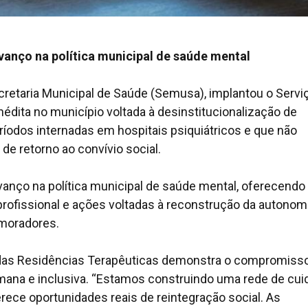
anço na política municipal de saúde mental
ecretaria Municipal de Saúde (Semusa), implantou o Servi
inédita no município voltada à desinstitucionalização de
odos internadas em hospitais psiquiátricos e que não
e retorno ao convívio social.
anço na política municipal de saúde mental, oferecendo
ofissional e ações voltadas à reconstrução da autonomi
 moradores.
o das Residências Terapêuticas demonstra o compromiss
ana e inclusiva.
“Estamos construindo uma rede de cui
rece oportunidades reais de reintegração social. As