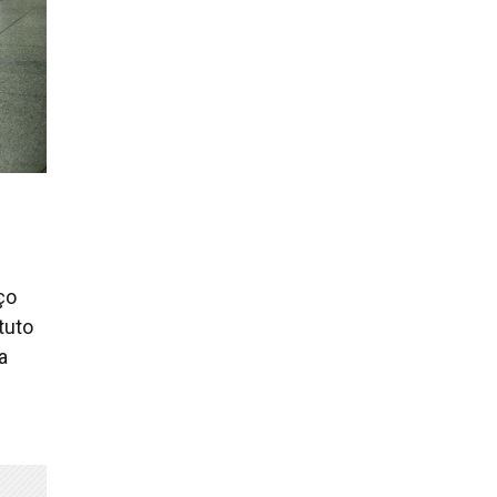
ço
tuto
a