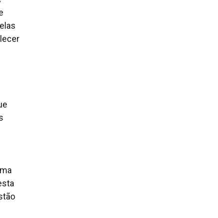
e
elas
alecer
ue
s
 uma
esta
stão