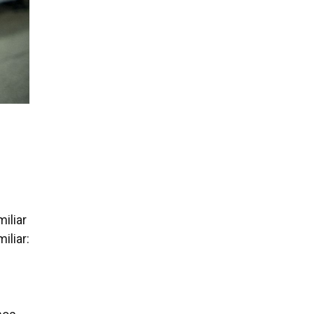
iliar
iliar: