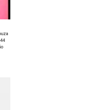
Souza
 44
ão