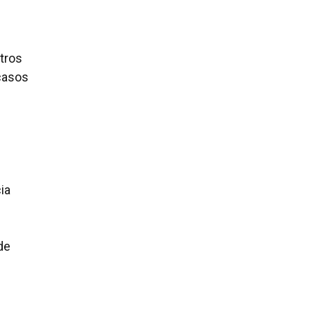
tros
 casos
ia
de