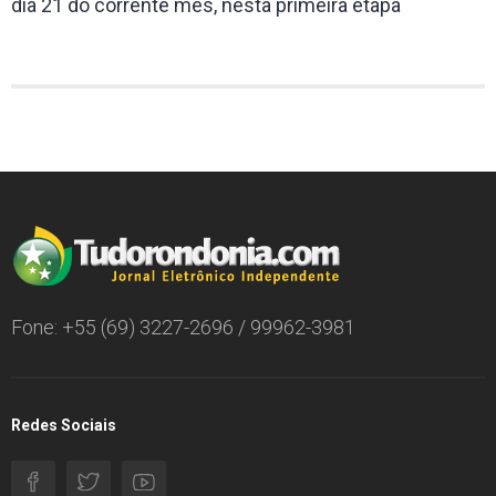
dia 21 do corrente mês, nesta primeira etapa
Fone: +55 (69) 3227-2696 / 99962-3981
Redes Sociais