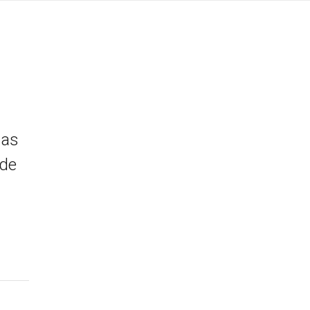
 as
 de