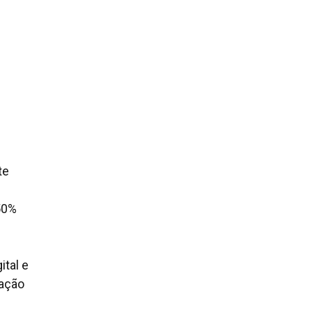
te
50%
ital e
zação