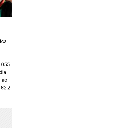
ica
1.055
dia
e ao
 82,2