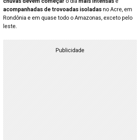
chuvas
devem
começar
o dia
mais
intensas
e
acompanhadas
de
trovoadas
isoladas
no Acre, em
Rondônia e em quase todo o Amazonas, exceto pelo
leste.
Publicidade