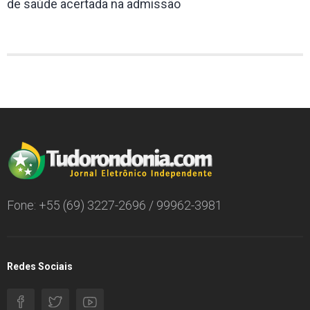
de saúde acertada na admissão
Fone: +55 (69) 3227-2696 / 99962-3981
Redes Sociais