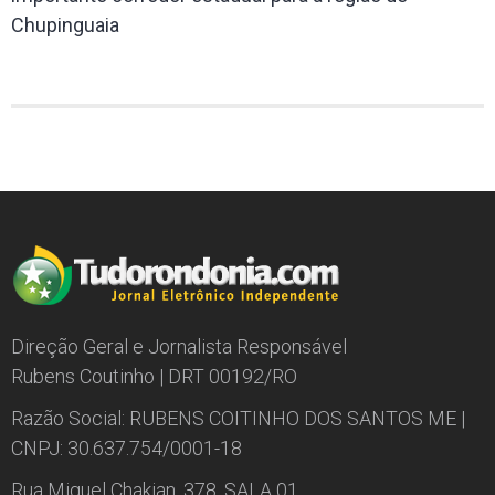
Chupinguaia
Direção Geral e Jornalista Responsável
Rubens Coutinho | DRT 00192/RO
Razão Social: RUBENS COITINHO DOS SANTOS ME |
CNPJ: 30.637.754/0001-18
Rua Miguel Chakian, 378, SALA 01