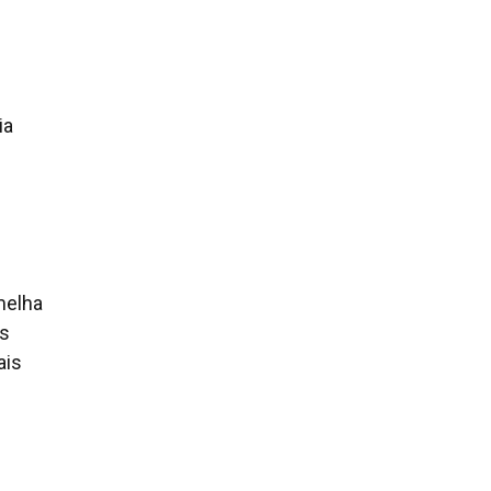
ia
melha
as
ais