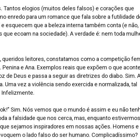
 Tantos elogios (muitos deles falsos) e corações que
mo enredo para um romance que fala sobre a futilidade d
 e esquecem que a beleza interna também conta (e não,
ês que ecoam na sociedade). A verdade é: nem toda mulh
, queridos leitores, constatamos como a competição fem
Lia. Penina e Ana. Exemplos reais que expõem o que acont
z de Deus e passa a seguir as diretrizes do diabo. Sim. 
cia. Uma vez a violência sendo exercida e normalizada, tal
 Infelizmente.
rook!” Sim. Nós vemos que o mundo é assim e eu não ten
da a falsidade que nos cerca, mas, enquanto estivermo
vel que sejamos inspiradores em nossas ações. Homens e
evoquem o lado falso do ser humano. Complicadíssimo?