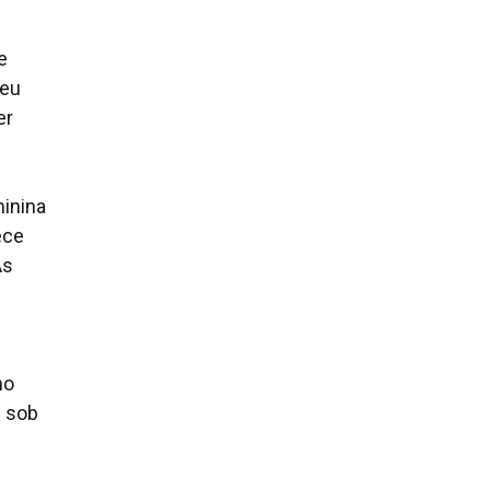
e
 eu
er
inina
ece
As
ho
s sob