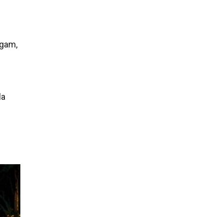
igam,
la