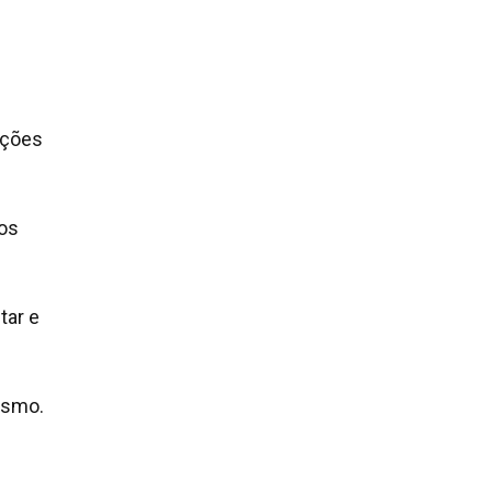
ações
tos
tar e
cismo.