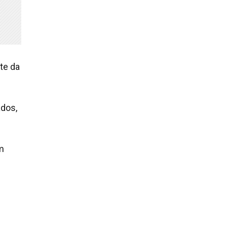
te da
ados,
m