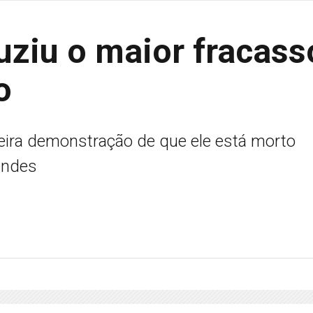
uziu o maior fracass
o
meira demonstração de que ele está morto
endes