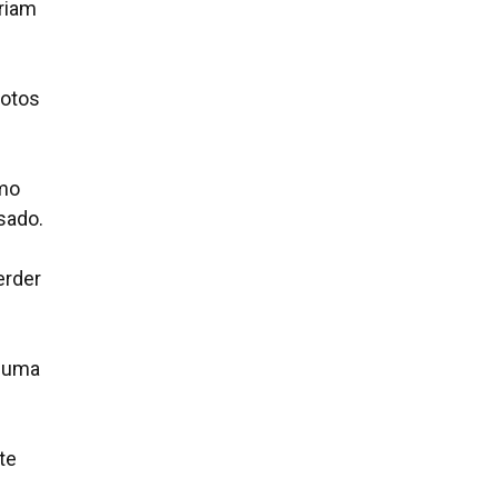
eriam
fotos
imo
sado.
erder
é uma
te