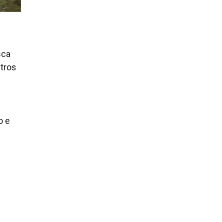
e
sca
utros
o e