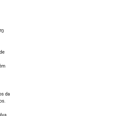
70
 de
lém
os da
os.
lva,