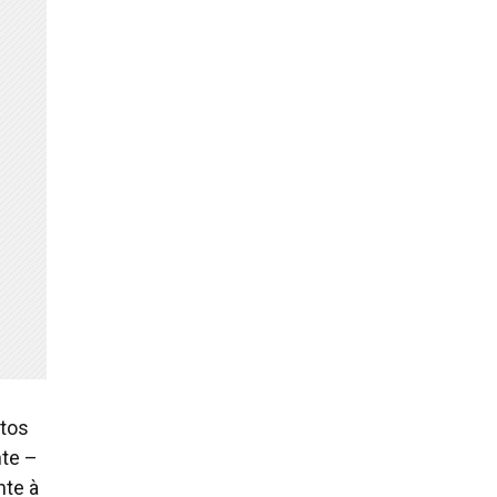
itos
nte –
nte à