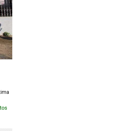
tima
atos