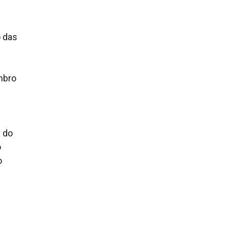
o das
mbro
e do
o
o