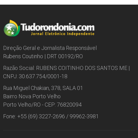
Direção Geral e Jornalista Responsável
Rubens Coutinho | DRT 00192/RO
Razão Social: RUBENS COITINHO DOS SANTOS ME |
CNPJ: 30.637.754/0001-18
Rua Miguel Chakian, 378, SALA 01
Bairro Nova Porto Velho
Porto Velho/RO - CEP: 76820094
Fone: +55 (69) 3227-2696 / 99962-3981