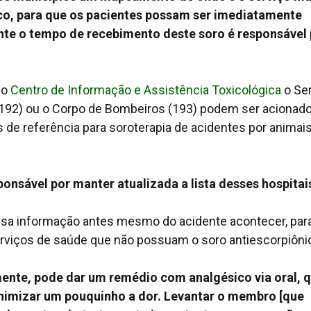
co, para que os pacientes possam ser imediatamente
te o tempo de recebimento deste soro é responsável 
lo
Centro de Informação e Assistência Toxicológica
o Se
192) ou o Corpo de Bombeiros (193) podem ser acionad
s de referência para soroterapia de acidentes por animai
onsável por manter atualizada a lista desses hospitai
ssa informação antes mesmo do acidente acontecer, par
erviços de saúde que não possuam o soro antiescorpiôni
lmente, pode dar um remédio com analgésico via oral, 
nimizar um pouquinho a dor. Levantar o membro [que