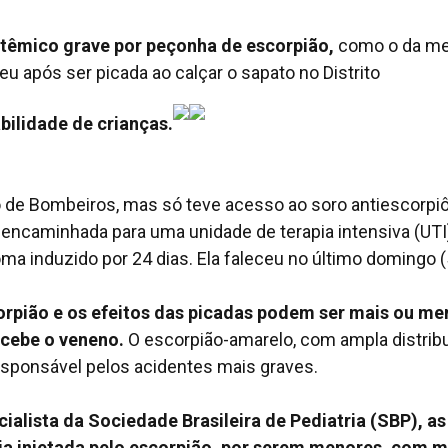
têmico grave por peçonha de escorpião,
como o da me
u após ser picada ao calçar o sapato no Distrito
ilidade de crianças.
po de Bombeiros, mas só teve acesso ao soro antiescorpi
oi encaminhada para uma unidade de terapia intensiva (UTI
a induzido por 24 dias. Ela faleceu no último domingo (
corpião e os efeitos das picadas podem ser mais ou m
ecebe o veneno.
O escorpião-amarelo, com ampla distrib
responsável pelos acidentes mais graves.
alista da Sociedade Brasileira de Pediatria (SBP), as
cia injetada pelo escorpião, por serem menores, com 