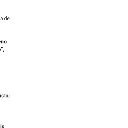
ta de
eno
”,
istiu
is