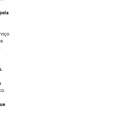
pela
rviço
os
s
s.
a
co.
que