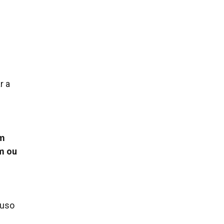
r a
om
ém ou
 uso