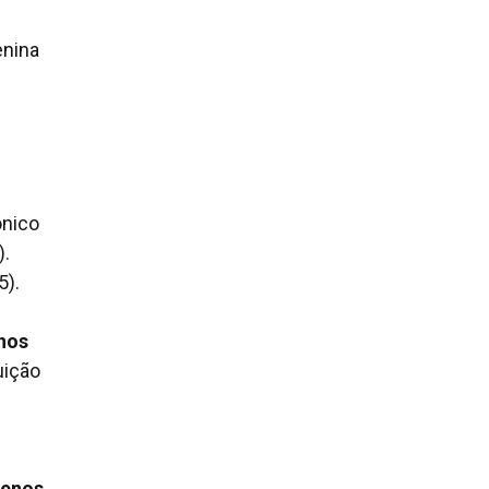
nina
ônico
).
5).
enos
uição
menos