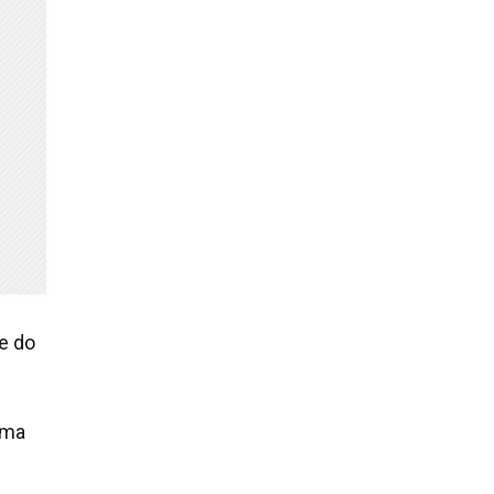
e do
ima