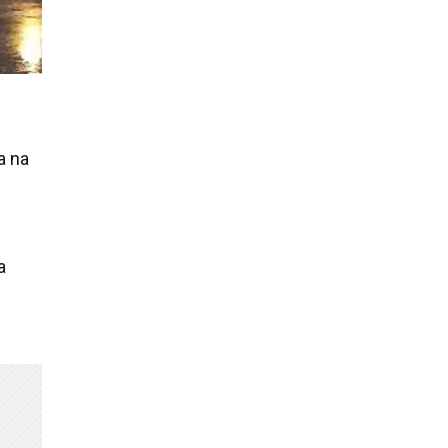
a na
a