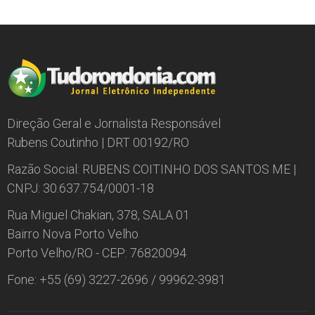
Direção Geral e Jornalista Responsável
Rubens Coutinho | DRT 00192/RO
Razão Social: RUBENS COITINHO DOS SANTOS ME |
CNPJ: 30.637.754/0001-18
Rua Miguel Chakian, 378, SALA 01
Bairro Nova Porto Velho
Porto Velho/RO - CEP: 76820094
Fone: +55 (69) 3227-2696 / 99962-3981