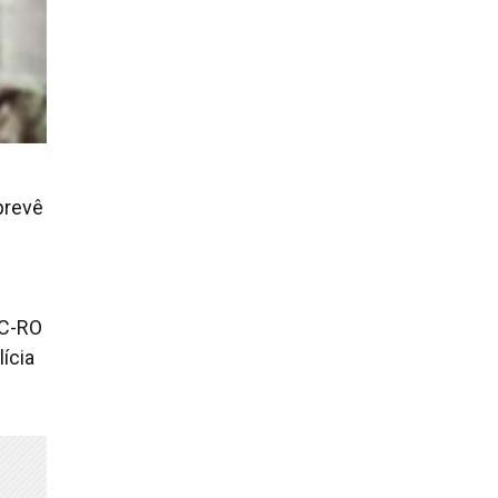
prevê
PC-RO
ícia