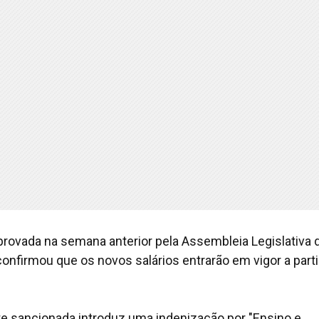
aprovada na semana anterior pela Assembleia Legislativa 
nfirmou que os novos salários entrarão em vigor a parti
te sancionada introduz uma indenização por "Ensino e